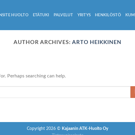
NSITE HUOLTO
ETÄTUKI
PALVELUT
YRITYS
HENKILÖSTÖ
KUM
AUTHOR ARCHIVES:
ARTO HEIKKINEN
for. Perhaps searching can help.
Copyright 2026 ©
Kajaanin ATK-Huolto Oy